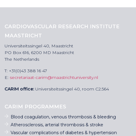
CARDIOVASCULAR RESEARCH INSTITUTE
MAASTRICHT
Universiteitssingel 40, Maastricht
PO Box 616, 6200 MD Maastricht
The Netherlands
T: +31(0)43 388 16 47
E:
secretariaat-carim@maastrichtuniversity.nl
CARIM office:
Universiteitssingel 40, room C2.564
CARIM PROGRAMMES
Blood coagulation, venous thrombosis & bleeding
Atherosclerosis, arterial thrombosis & stroke
Vascular complications of diabetes & hypertension